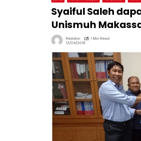
Syaiful Saleh dap
Unismuh Makassar
Redaksi
1 Min Read
12/04/2018