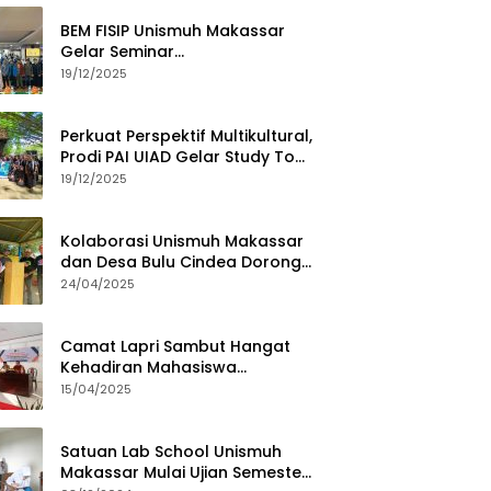
BEM FISIP Unismuh Makassar
Gelar Seminar
Keperempuanan, Bahas
19/12/2025
Tantangan Digital dan Budaya
Lokal
Perkuat Perspektif Multikultural,
Prodi PAI UIAD Gelar Study Tour
ke Kajang
19/12/2025
Kolaborasi Unismuh Makassar
dan Desa Bulu Cindea Dorong
Sentra Garam Industri
24/04/2025
Camat Lapri Sambut Hangat
Kehadiran Mahasiswa
PoltekMu
15/04/2025
Satuan Lab School Unismuh
Makassar Mulai Ujian Semester,