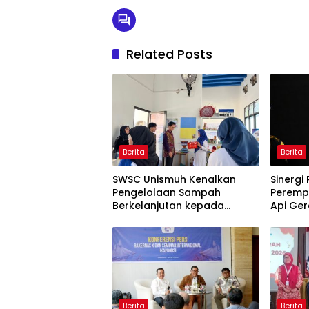
Related Posts
Berita
Berita
SWSC Unismuh Kenalkan
Sinergi
Pengelolaan Sampah
Peremp
Berkelanjutan kepada
Api Ge
Peserta Macca Student Visit
Berita
Berita