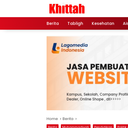
Skip
to
content
Berita
Tabligh
Kesehatan
Ai
Home
Berita
Berita
Muhammadiyah
Pendidikan
Politi