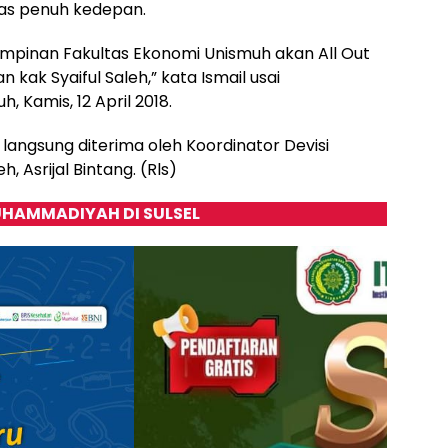
tas penuh kedepan.
pimpinan Fakultas Ekonomi Unismuh akan All Out
kak Syaiful Saleh,” kata Ismail usai
 Kamis, 12 April 2018.
angsung diterima oleh Koordinator Devisi
, Asrijal Bintang. (Rls)
HAMMADIYAH DI SULSEL