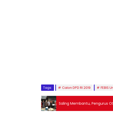
1
2
3
4
5
6
7
8
9
Tags:
Calon DPD RI 2019
FEBIS 
Saling Membantu, Pengurus OS