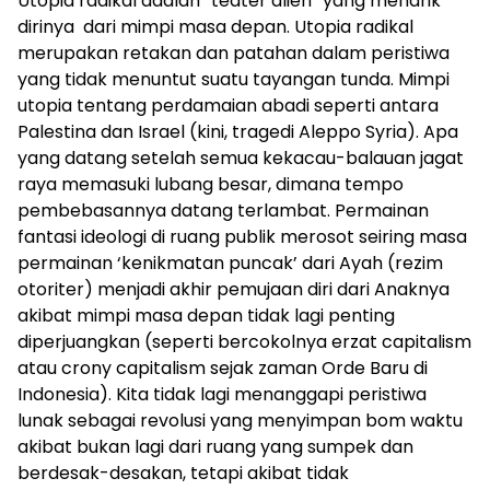
Utopia radikal adalah “teater alien” yang menarik
dirinya dari mimpi masa depan. Utopia radikal
merupakan retakan dan patahan dalam peristiwa
yang tidak menuntut suatu tayangan tunda. Mimpi
utopia tentang perdamaian abadi seperti antara
Palestina dan Israel (kini, tragedi Aleppo Syria). Apa
yang datang setelah semua kekacau-balauan jagat
raya memasuki lubang besar, dimana tempo
pembebasannya datang terlambat. Permainan
fantasi ideologi di ruang publik merosot seiring masa
permainan ‘kenikmatan puncak’ dari Ayah (rezim
otoriter) menjadi akhir pemujaan diri dari Anaknya
akibat mimpi masa depan tidak lagi penting
diperjuangkan (seperti bercokolnya erzat capitalism
atau crony capitalism sejak zaman Orde Baru di
Indonesia). Kita tidak lagi menanggapi peristiwa
lunak sebagai revolusi yang menyimpan bom waktu
akibat bukan lagi dari ruang yang sumpek dan
berdesak-desakan, tetapi akibat tidak