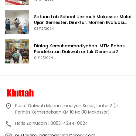
Satuan Lab School Unismuh Makassar Mulai
Ujian Semester, Direktur: Momen Evaluasi
Proses Pembelajaran
03/12/2024
Dialog Kemuhammadiyahan IMTM Bahas
Pendekatan Dakwah untuk Generasi Z
01/12/2024
Pusat Dakwah Muhammadiyah Sulsel, lantai 2 (Jl.
Perintis Kemerdekaan KM 10 No 38 Makassar)
Haris Zainuddin : 0853-4244-8624
pustakamuhammadiyah@gmail.com