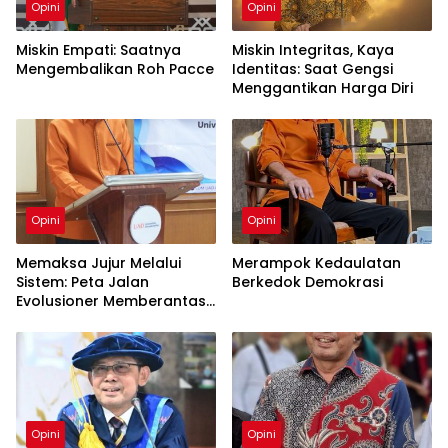
Opini
Opini
Miskin Empati: Saatnya
Miskin Integritas, Kaya
Mengembalikan Roh Pacce
Identitas: Saat Gengsi
Menggantikan Harga Diri
Opini
Opini
Memaksa Jujur Melalui
Merampok Kedaulatan
Sistem: Peta Jalan
Berkedok Demokrasi
Evolusioner Memberantas
KKN
Opini
Opini