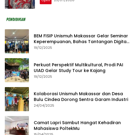
Opini
25/07/2026
BEM FISIP Unismuh Makassar Gelar Seminar
Keperempuanan, Bahas Tantangan Digital
dan Budaya Lokal
19/12/2025
Perkuat Perspektif Multikultural, Prodi PAI
UIAD Gelar Study Tour ke Kajang
19/12/2025
Kolaborasi Unismuh Makassar dan Desa
Bulu Cindea Dorong Sentra Garam Industri
24/04/2025
Camat Lapri Sambut Hangat Kehadiran
Mahasiswa PoltekMu
15/04/2025