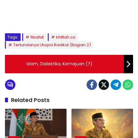
1
2
3
4
5
6
7
8
9
Tags:
filsafat
khittah.co
Tertundanya Utopia Radikal (Bagian 2)
Islam, Dialektika, Kemajuan (?)
Related Posts