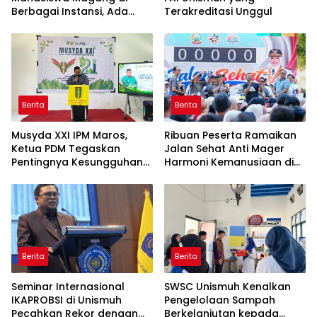
Berbagai Instansi, Ada
Terakreditasi Unggul
Program Internasional ke
Taiwan
Berita
Berita
Musyda XXI IPM Maros,
Ribuan Peserta Ramaikan
Ketua PDM Tegaskan
Jalan Sehat Anti Mager
Pentingnya Kesungguhan
Harmoni Kemanusiaan di
dan Keikhlasan
Makassar
Berita
Berita
Seminar Internasional
SWSC Unismuh Kenalkan
IKAPROBSI di Unismuh
Pengelolaan Sampah
Pecahkan Rekor dengan
Berkelanjutan kepada