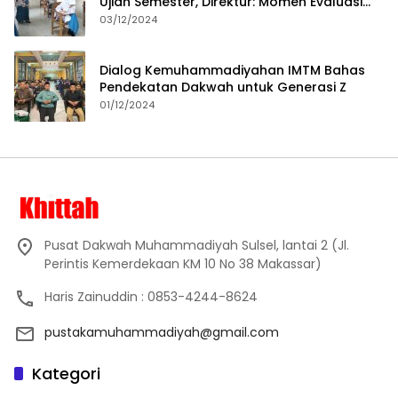
Ujian Semester, Direktur: Momen Evaluasi
Proses Pembelajaran
03/12/2024
Dialog Kemuhammadiyahan IMTM Bahas
Pendekatan Dakwah untuk Generasi Z
01/12/2024
Pusat Dakwah Muhammadiyah Sulsel, lantai 2 (Jl.
Perintis Kemerdekaan KM 10 No 38 Makassar)
Haris Zainuddin : 0853-4244-8624
pustakamuhammadiyah@gmail.com
Kategori