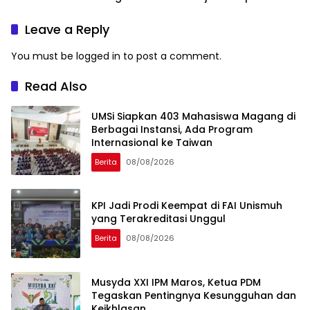
249 Makalah
Peserta Macca Student
Visit
Leave a Reply
You must be
logged in
to post a comment.
Read Also
UMSi Siapkan 403 Mahasiswa Magang di
Berbagai Instansi, Ada Program
Internasional ke Taiwan
Berita
08/08/2026
KPI Jadi Prodi Keempat di FAI Unismuh
yang Terakreditasi Unggul
Berita
08/08/2026
Musyda XXI IPM Maros, Ketua PDM
Tegaskan Pentingnya Kesungguhan dan
Keikhlasan