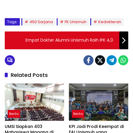
1
2
3
4
5
6
7
8
9
Tags:
450 Sarjana
FK Unismuh
Kedokteran
Empat Dokter Alumni Unismuh Raih IPK 4,0
Related Posts
Berita
Berita
UMSi Siapkan 403
KPI Jadi Prodi Keempat di
Mahasiswa Magang di
FAI Unismuh yang