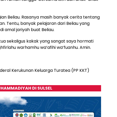
ian Beliau. Rasanya masih banyak cerita tentang
an. Tentu, banyak pelajaran dari Beliau yang
 amal jariyah buat Beliau.
g tua sekaligus kakak yang sangat saya hormati
firlahu warhamhu wa’afihi wa’fuanhu. Amin.
nderal Kerukunan Keluarga Turatea (PP KKT)
HAMMADIYAH DI SULSEL