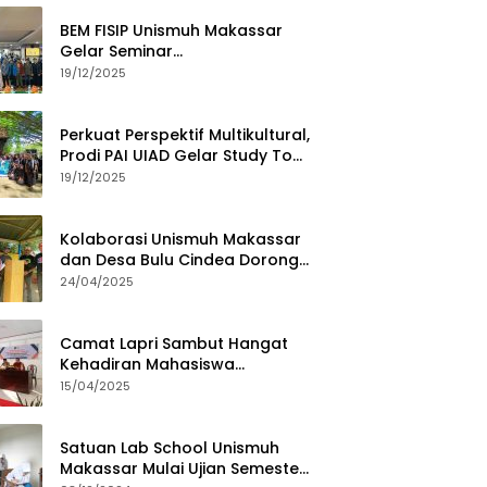
BEM FISIP Unismuh Makassar
Gelar Seminar
Keperempuanan, Bahas
19/12/2025
Tantangan Digital dan Budaya
Lokal
Perkuat Perspektif Multikultural,
Prodi PAI UIAD Gelar Study Tour
ke Kajang
19/12/2025
Kolaborasi Unismuh Makassar
dan Desa Bulu Cindea Dorong
Sentra Garam Industri
24/04/2025
Camat Lapri Sambut Hangat
Kehadiran Mahasiswa
PoltekMu
15/04/2025
Satuan Lab School Unismuh
Makassar Mulai Ujian Semester,