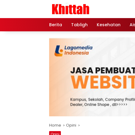
Skip
to
content
Berita
Tabligh
Kesehatan
Ai
Home
Opini
Opini