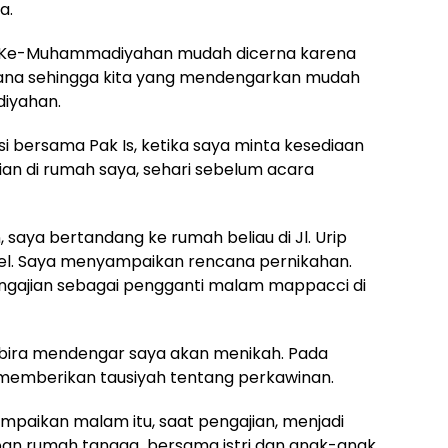
a.
g Ke-Muhammadiyahan mudah dicerna karena
na sehingga kita yang mendengarkan mudah
iyahan.
si bersama Pak Is, ketika saya minta kesediaan
ian di rumah saya, sehari sebelum acara
saya bertandang ke rumah beliau di Jl. Urip
el. Saya menyampaikan rencana pernikahan.
engajian sebagai pengganti malam mappacci di
mbira mendengar saya akan menikah. Pada
 memberikan tausiyah tentang perkawinan.
sampaikan malam itu, saat pengajian, menjadi
an rumah tangga bersama istri dan anak-anak