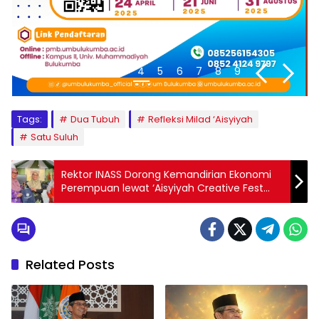
1
2
3
4
5
6
7
8
9
Tags:
Dua Tubuh
Refleksi Milad ‘Aisyiyah
Satu Suluh
Rektor INASS Dorong Kemandirian Ekonomi
Perempuan lewat ‘Aisyiyah Creative Fest
2026
Related Posts