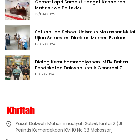
Camat Lapri Sambut Hangat Kehadiran
Mahasiswa PoltekMu
15/04/2025
Satuan Lab School Unismuh Makassar Mulai
Ujian Semester, Direktur: Momen Evaluasi
Proses Pembelajaran
03/12/2024
Dialog Kemuhammadiyahan IMTM Bahas
Pendekatan Dakwah untuk Generasi Z
01/12/2024
Pusat Dakwah Muhammadiyah Sulsel, lantai 2 (Jl.
Perintis Kemerdekaan KM 10 No 38 Makassar)