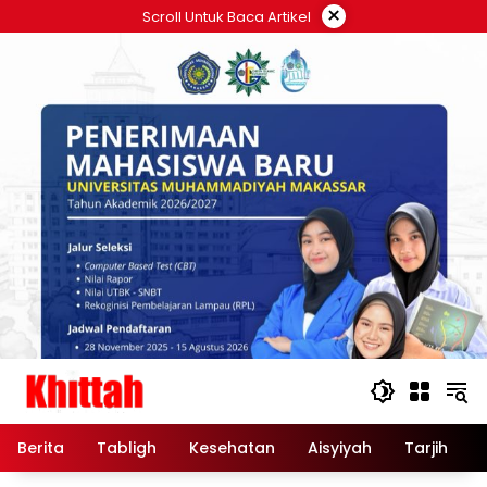
Skip
×
Scroll Untuk Baca Artikel
to
content
Berita
Tabligh
Kesehatan
Aisyiyah
Tarjih