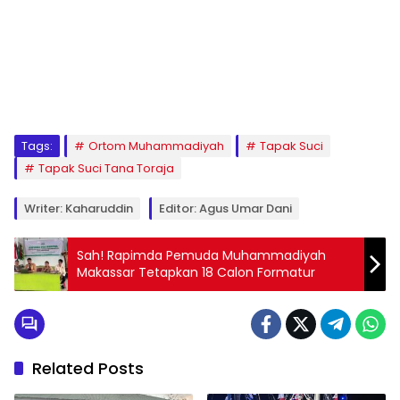
1
2
3
4
5
6
7
8
9
Tags:
Ortom Muhammadiyah
Tapak Suci
Tapak Suci Tana Toraja
Writer: Kaharuddin
Editor: Agus Umar Dani
Sah! Rapimda Pemuda Muhammadiyah
Makassar Tetapkan 18 Calon Formatur
Related Posts