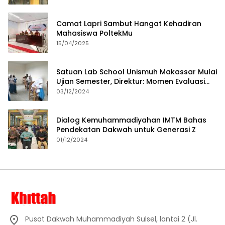
Camat Lapri Sambut Hangat Kehadiran
Mahasiswa PoltekMu
15/04/2025
Satuan Lab School Unismuh Makassar Mulai
Ujian Semester, Direktur: Momen Evaluasi
Proses Pembelajaran
03/12/2024
Dialog Kemuhammadiyahan IMTM Bahas
Pendekatan Dakwah untuk Generasi Z
01/12/2024
Pusat Dakwah Muhammadiyah Sulsel, lantai 2 (Jl.