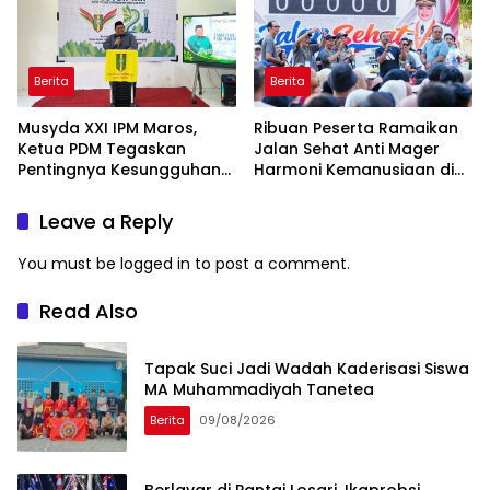
Berita
Berita
Musyda XXI IPM Maros,
Ribuan Peserta Ramaikan
Ketua PDM Tegaskan
Jalan Sehat Anti Mager
Pentingnya Kesungguhan
Harmoni Kemanusiaan di
dan Keikhlasan
Makassar
Leave a Reply
You must be
logged in
to post a comment.
Read Also
Tapak Suci Jadi Wadah Kaderisasi Siswa
MA Muhammadiyah Tanetea
Berita
09/08/2026
Berlayar di Pantai Losari, Ikaprobsi