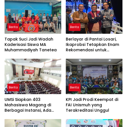
Berita
Berita
Tapak Suci Jadi Wadah
Berlayar di Pantai Losari,
Kaderisasi Siswa MA
Ikaprobsi Tetapkan Enam
Muhammadiyah Tanetea
Rekomendasi untuk
Bahasa Indonesia
Berita
Berita
UMSi Siapkan 403
KPI Jadi Prodi Keempat di
Mahasiswa Magang di
FAI Unismuh yang
Berbagai Instansi, Ada
Terakreditasi Unggul
Program Internasional ke
Taiwan