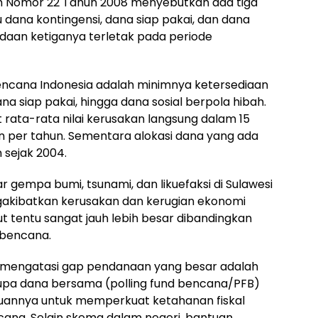
h Nomor 22 Tahun 2008 menyebutkan ada tiga
 dana kontingensi, dana siap pakai, dan dana
edaan ketiganya terletak pada periode
bencana Indonesia adalah minimnya ketersediaan
ana siap pakai, hingga dana sosial berpola hibah.
ata-rata nilai kerusakan langsung dalam 15
un per tahun. Sementara alokasi dana yang ada
n sejak 2004.
 gempa bumi, tsunami, dan likuefaksi di Sulawesi
kibatkan kerusakan dan kerugian ekonomi
ebut tentu sangat jauh lebih besar dibandingkan
 bencana.
k mengatasi gap pendanaan yang besar adalah
upa dana bersama (polling fund bencana/PFB)
ujuannya untuk memperkuat ketahanan fiskal
na. Selain skema dalam negeri, bantuan