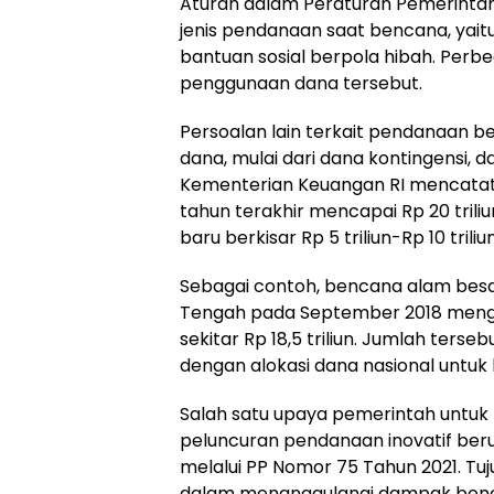
Aturan dalam Peraturan Pemerinta
jenis pendanaan saat bencana, yaitu
bantuan sosial berpola hibah. Perb
penggunaan dana tersebut.
Persoalan lain terkait pendanaan 
dana, mulai dari dana kontingensi, d
Kementerian Keuangan RI mencatat r
tahun terakhir mencapai Rp 20 trili
baru berkisar Rp 5 triliun-Rp 10 triliu
Sebagai contoh, bencana alam besar
Tengah pada September 2018 menga
sekitar Rp 18,5 triliun. Jumlah ters
dengan alokasi dana nasional untuk
Salah satu upaya pemerintah untu
peluncuran pendanaan inovatif ber
melalui PP Nomor 75 Tahun 2021. T
dalam menanggulangi dampak benca