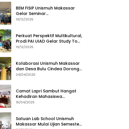
BEM FISIP Unismuh Makassar
Gelar Seminar
Keperempuanan, Bahas
19/12/2025
Tantangan Digital dan Budaya
Lokal
Perkuat Perspektif Multikultural,
Prodi PAI UIAD Gelar Study Tour
ke Kajang
19/12/2025
Kolaborasi Unismuh Makassar
dan Desa Bulu Cindea Dorong
Sentra Garam Industri
24/04/2025
Camat Lapri Sambut Hangat
Kehadiran Mahasiswa
PoltekMu
15/04/2025
Satuan Lab School Unismuh
Makassar Mulai Ujian Semester,