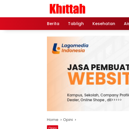
Skip
to
content
Berita
Tabligh
Kesehatan
Ai
Home
Opini
Opini