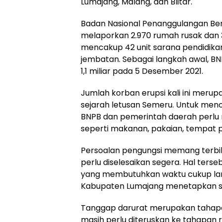
Lumajang, Malang, dan Blitar.
Badan Nasional Penanggulangan Be
melaporkan 2.970 rumah rusak dan 3
mencakup 42 unit sarana pendidikan, 
jembatan. Sebagai langkah awal, BNP
1,1 miliar pada 5 Desember 2021.
Jumlah korban erupsi kali ini merup
sejarah letusan Semeru. Untuk menc
BNPB dan pemerintah daerah perlu 
seperti makanan, pakaian, tempat p
Persoalan pengungsi memang terbil
perlu diselesaikan segera. Hal te
yang membutuhkan waktu cukup lam
Kabupaten Lumajang menetapkan se
Tanggap darurat merupakan tahapan
masih perlu diteruskan ke tahapan re