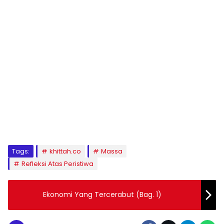
1
2
3
4
5
6
7
8
9
Tags:
khittah.co
Massa
Refleksi Atas Peristiwa
Ekonomi Yang Tercerabut (Bag. 1)