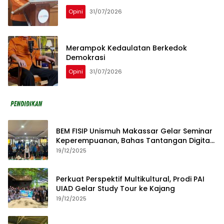
Opini
31/07/2026
Merampok Kedaulatan Berkedok
Demokrasi
Opini
31/07/2026
BEM FISIP Unismuh Makassar Gelar Seminar
Keperempuanan, Bahas Tantangan Digital
dan Budaya Lokal
19/12/2025
Perkuat Perspektif Multikultural, Prodi PAI
UIAD Gelar Study Tour ke Kajang
19/12/2025