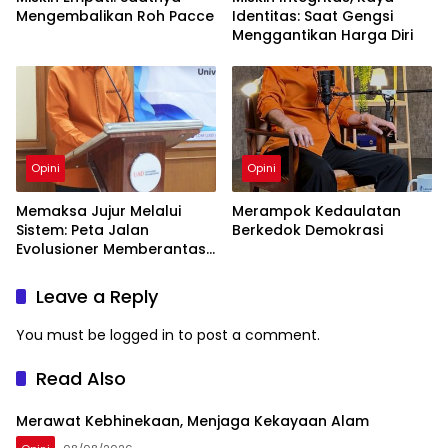
Mengembalikan Roh Pacce
Identitas: Saat Gengsi
Menggantikan Harga Diri
Opini
Opini
Memaksa Jujur Melalui
Merampok Kedaulatan
Sistem: Peta Jalan
Berkedok Demokrasi
Evolusioner Memberantas
KKN
Leave a Reply
You must be
logged in
to post a comment.
Read Also
Merawat Kebhinekaan, Menjaga Kekayaan Alam