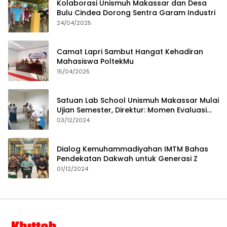
Kolaborasi Unismuh Makassar dan Desa
Bulu Cindea Dorong Sentra Garam Industri
24/04/2025
Camat Lapri Sambut Hangat Kehadiran
Mahasiswa PoltekMu
15/04/2025
Satuan Lab School Unismuh Makassar Mulai
Ujian Semester, Direktur: Momen Evaluasi
Proses Pembelajaran
03/12/2024
Dialog Kemuhammadiyahan IMTM Bahas
Pendekatan Dakwah untuk Generasi Z
01/12/2024