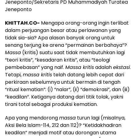
Jeneponto/Sekretaris PD Muhammadiyah Turatea
Jeneponto
KHITTAH.CO-
Mengapa orang-orang ingin terlibat
dalam perjuangan besar atau perlawanan yang
tidak sia-sia? Apa alasan banyak orang untuk
senang terjung ke arena “permainan berbahaya”?
Massa
(kritis) suatu saat tidak membutuhkan lagi
“teori kritis”, “kesadaran kritis”, atau “teologi
pembebasan” yang naif.
Massa kritis
adalah
ekstasi
.
Tetapi,
massa kritis
telah datang lebih cepat dari
perkiraan sebelumnya untuk bermain di tengah
“ritual kematian”: (i) “nalar”, (ii) “demokrasi”, dan (iii)
“keadilan”. Ketiganya datang dari titik tolak, yakni
tirani total sebagai produksi kematian.
Apa yang mendorong
massa
turun lagi (misalnya,
Aksi Bela Islam-114, 212 dan 112)? “Ketidakhadiran
keadilan” menjadi motif atau dorongan utama