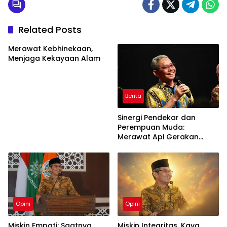
Related Posts
Merawat Kebhinekaan,
Menjaga Kekayaan Alam
Berita
Sinergi Pendekar dan
Perempuan Muda:
Merawat Api Gerakan
Muhammadiyah
Opini
Opini
Miskin Empati: Saatnya
Miskin Integritas, Kaya