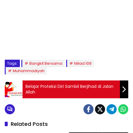
1
2
3
4
5
6
7
8
9
Tags:
Bangkit Bersama
Milad 109
Muhammadiyah
Belajar Proteksi Diri Sambil Berjihad di Jalan
Allah
Related Posts