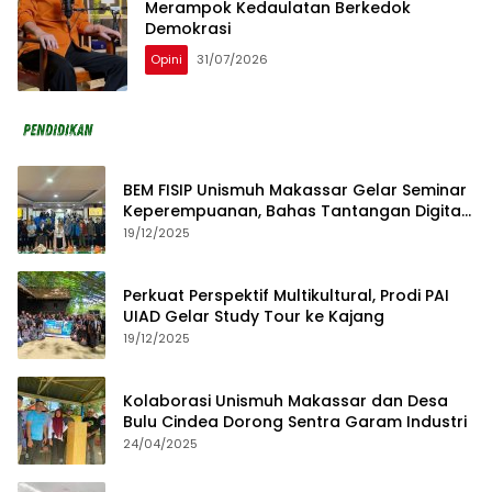
Merampok Kedaulatan Berkedok
Demokrasi
Opini
31/07/2026
BEM FISIP Unismuh Makassar Gelar Seminar
Keperempuanan, Bahas Tantangan Digital
dan Budaya Lokal
19/12/2025
Perkuat Perspektif Multikultural, Prodi PAI
UIAD Gelar Study Tour ke Kajang
19/12/2025
Kolaborasi Unismuh Makassar dan Desa
Bulu Cindea Dorong Sentra Garam Industri
24/04/2025