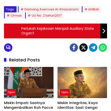
Tags:
Damang Averroes Al-Khawarizmi
khittah
Ormas
UU No. 2 tahun2017
Perlukah Kejaksaan Menjadi Auxiliary State
Organ?
Related Posts
Opini
Opini
Miskin Empati: Saatnya
Miskin Integritas, Kaya
Mengembalikan Roh Pacce
Identitas: Saat Gengsi