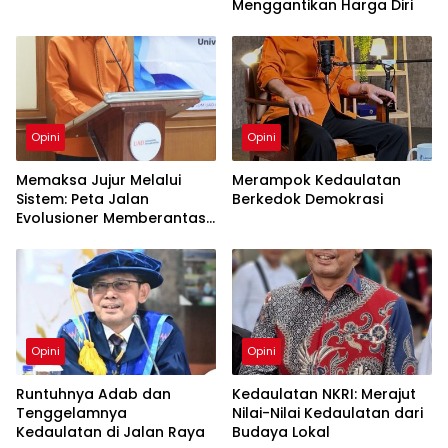
Menggantikan Harga Diri
Opini
Opini
Memaksa Jujur Melalui
Merampok Kedaulatan
Sistem: Peta Jalan
Berkedok Demokrasi
Evolusioner Memberantas
KKN
Opini
Opini
Runtuhnya Adab dan
Kedaulatan NKRI: Merajut
Tenggelamnya
Nilai-Nilai Kedaulatan dari
Kedaulatan di Jalan Raya
Budaya Lokal