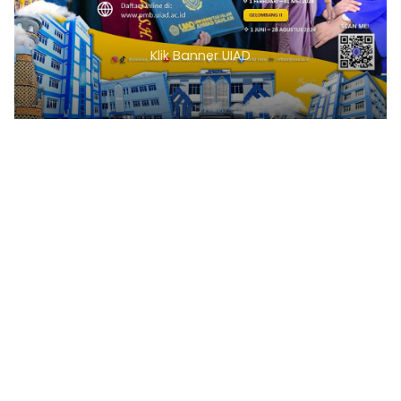
Klik Banner UIAD
1
2
3
4
5
6
7
8
9