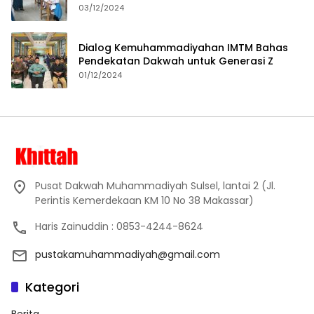
Proses Pembelajaran
03/12/2024
Dialog Kemuhammadiyahan IMTM Bahas
Pendekatan Dakwah untuk Generasi Z
01/12/2024
Pusat Dakwah Muhammadiyah Sulsel, lantai 2 (Jl.
Perintis Kemerdekaan KM 10 No 38 Makassar)
Haris Zainuddin : 0853-4244-8624
pustakamuhammadiyah@gmail.com
Kategori