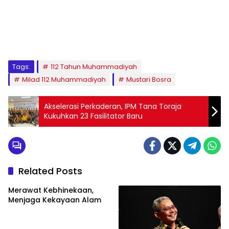
1
2
3
4
5
6
7
8
9
Tags:
112 Tahun Muhammadiyah
Milad 112 Muhammadiyah
Mustari Bosra
Akselerasi Perkaderan, IPM Tana Toraja
Kukuhkan 23 Fasilitator Baru
Related Posts
Merawat Kebhinekaan,
Menjaga Kekayaan Alam