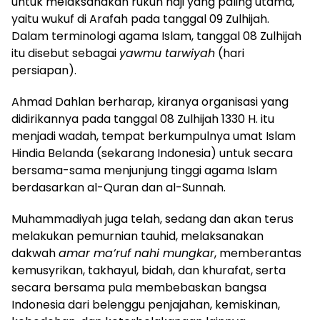
untuk melaksanakan rukun haji yang paling utama,
yaitu wukuf di Arafah pada tanggal 09 Zulhijah.
Dalam terminologi agama Islam, tanggal 08 Zulhijah
itu disebut sebagai
yawmu tarwiyah
(hari
persiapan).
Ahmad Dahlan berharap, kiranya organisasi yang
didirikannya pada tanggal 08 Zulhijah 1330 H. itu
menjadi wadah, tempat berkumpulnya umat Islam
Hindia Belanda (sekarang Indonesia) untuk secara
bersama-sama menjunjung tinggi agama Islam
berdasarkan al-Quran dan al-Sunnah.
Muhammadiyah juga telah, sedang dan akan terus
melakukan pemurnian tauhid, melaksanakan
dakwah
amar ma’ruf nahi mungkar
, memberantas
kemusyrikan, takhayul, bidah, dan khurafat, serta
secara bersama pula membebaskan bangsa
Indonesia dari belenggu penjajahan, kemiskinan,