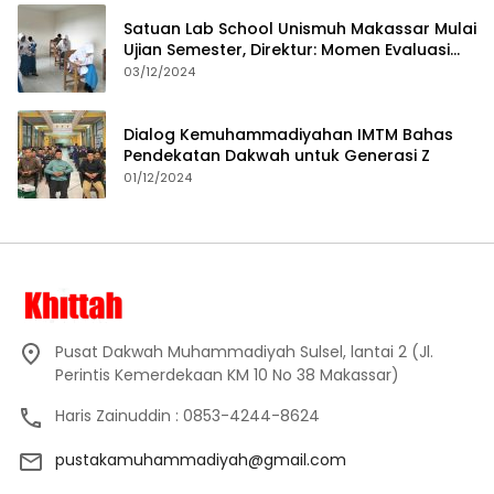
Satuan Lab School Unismuh Makassar Mulai
Ujian Semester, Direktur: Momen Evaluasi
Proses Pembelajaran
03/12/2024
Dialog Kemuhammadiyahan IMTM Bahas
Pendekatan Dakwah untuk Generasi Z
01/12/2024
Pusat Dakwah Muhammadiyah Sulsel, lantai 2 (Jl.
Perintis Kemerdekaan KM 10 No 38 Makassar)
Haris Zainuddin : 0853-4244-8624
pustakamuhammadiyah@gmail.com