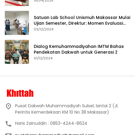
15/04/2025
Satuan Lab School Unismuh Makassar Mulai
Ujian Semester, Direktur: Momen Evaluasi
Proses Pembelajaran
03/12/2024
Dialog Kemuhammadiyahan IMTM Bahas
Pendekatan Dakwah untuk Generasi Z
01/12/2024
Pusat Dakwah Muhammadiyah Sulsel, lantai 2 (Jl.
Perintis Kemerdekaan KM 10 No 38 Makassar)
Haris Zainuddin : 0853-4244-8624