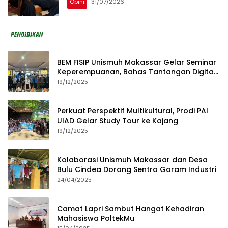
Opini
31/07/2026
BEM FISIP Unismuh Makassar Gelar Seminar
Keperempuanan, Bahas Tantangan Digital
dan Budaya Lokal
19/12/2025
Perkuat Perspektif Multikultural, Prodi PAI
UIAD Gelar Study Tour ke Kajang
19/12/2025
Kolaborasi Unismuh Makassar dan Desa
Bulu Cindea Dorong Sentra Garam Industri
24/04/2025
Camat Lapri Sambut Hangat Kehadiran
Mahasiswa PoltekMu