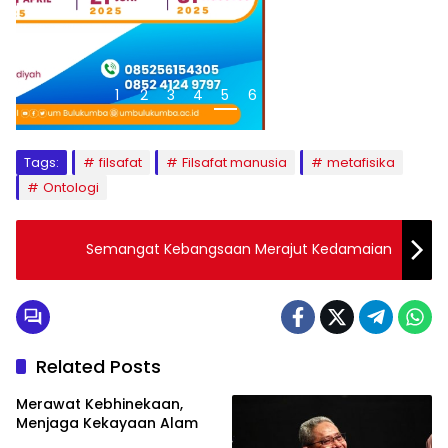
1
2
3
4
5
6
7
8
9
Tags:
filsafat
Filsafat manusia
metafisika
Ontologi
Semangat Kebangsaan Merajut Kedamaian
Related Posts
Merawat Kebhinekaan,
Menjaga Kekayaan Alam